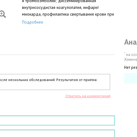
и тромбоэмболий; диссеминированная
внутрисосудистая коагулопатия, инфаркт
миокарда, профилактика свертывания крови при
переливании крови, диализе и др.
Подробнее
вмешательствах с экстракорпоральным
кровообращением; приготовление образцов
Ана
несвертывающейся крови для лабораторных
целей.
*
на ос
Химиче
Нет ре
осле нескольких обследований. Результатом от приёма
Ответить на комментарий