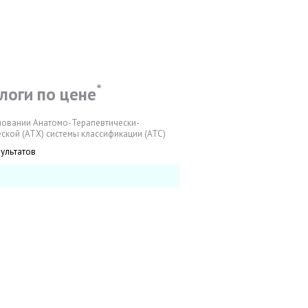
*
логи по цене
новании Анатомо-Терапевтически-
ской (АТХ) системы классификации (АТС)
зультатов