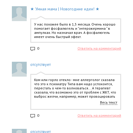
★ Умная мама | Новогодние идеи! ★
У нас похожее было в 1,5 месяца. Очень хорошо
помогает фосфалюгель и "энтерожермина " в
ампулках. Но назначал врач. А фосфалюгель
имеет очень быстрый эфект.
0
Ответить на комментарий
отсутствует
Ком или горло отекло - мне аллерголог сказала
что это к психиатру Типа вам надо успокоится,
перестать о чем-то волноваться... А терапевт
сказала, что возможно это от проблем с ЖКТ, что
выброс желчи, например, может провоцировать
ощущение кома в горле. Я пью фосфалюгель
Весь текст
для ЖКТ и на всяк случай доктор сказал дней 5
пропить на ночь кетотифен.
0
Ответить на комментарий
отсутствует