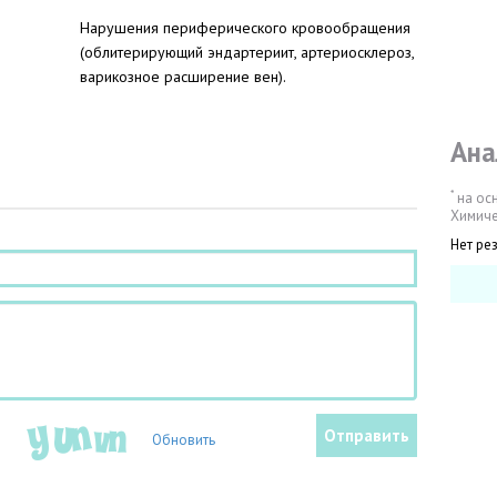
Нарушения периферического кровообращения
(облитерирующий эндартериит, артериосклероз,
варикозное расширение вен).
Ана
*
на ос
Химиче
Нет ре
Обновить