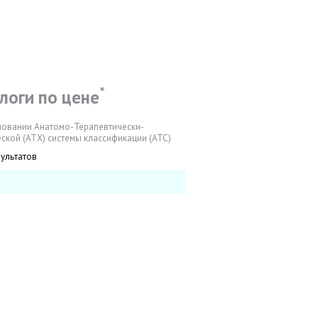
*
логи по цене
новании Анатомо-Терапевтически-
ской (АТХ) системы классификации (АТС)
зультатов