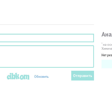
Ана
*
на ос
Химиче
Нет ре
Обновить