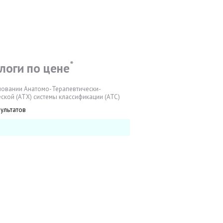
*
логи по цене
новании Анатомо-Терапевтически-
ской (АТХ) системы классификации (АТС)
зультатов