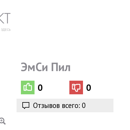
ЭмСи Пил
0
0
Отзывов всего: 0