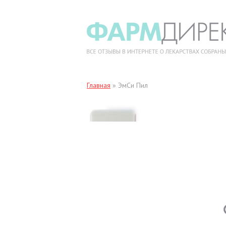
Главная
»
ЭмСи Пил