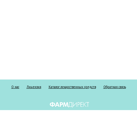
О нас
Лицензия
Каталог лекарственных средств
Обратная связь
Информация о безрецептурных и рецептурных препаратах предоставлена
исключительно в справочных целях и ни при каких обстоятельствах не
должна использоваться пациентами для принятия самостоятельного
решения о применении представленных лекарственных средств и/или для