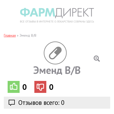
Главная
»
Эменд В/В
Эменд В/В
0
0
Отзывов всего: 0