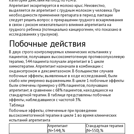
Категория действия на плод по FDA B.
Апрепитант экскретируется в молоко крыс. Неизвестно,
выделяется ли апрепитант с грудным молоком у человека. При
необходимости применения препарата в период лактации
следует решить вопрос о прекращении грудного вскармливания
в связи с риском нежелательного влияния апрепитанта на
грудного ребенка (потенциально канцерогенен, что показано в
исследованиях у грызунов).
Побочные действия
В двух строго контролируемых клинических испытаниях у
пациентов, получавших высокоэметогенную противоопухолевую
терапию, 544 пациента получали апрепитант в 1 цикле
химиотерапии. Апрепитант назначали в комбинации с
ондансетроном и дексаметазоном. В большинстве случаев
побочные эффекты, выявленные в ходе исследований, были
слабо или умеренно выраженными. В цикле 1 побочные эффекты
были отмечены примерно у 69% пациентов, получавших
апрепитант, в сравнении с 68% пациентов, находящихся на
стандартной терапии. В таблице представлены побочные
эффекты, наблюдавшиеся с частотой 3%.
Таблица
Побочные эффекты, отмеченные при проведении
высокоэметогенной терапии в цикле 1 во время клинических
испытаний апрепитанта
Апрепитант
Стандартная терапия
(N=544),%
(N=550),%