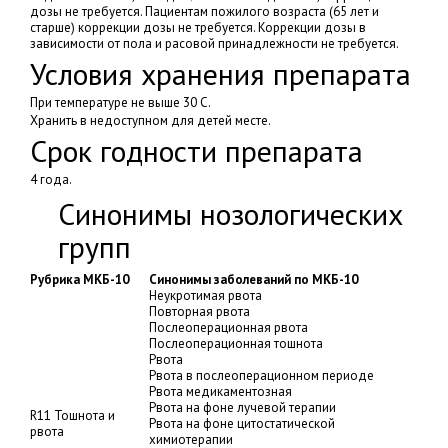
дозы не требуется. Пациентам пожилого возраста (65 лет и
старше) коррекции дозы не требуется. Коррекции дозы в
зависимости от пола и расовой принадлежности не требуется.
Условия хранения препарата
При температуре не выше 30 C.
Хранить в недоступном для детей месте.
Срок годности препарата
4 года.
Синонимы нозологических
групп
Рубрика МКБ-10
Синонимы заболеваний по МКБ-10
Неукротимая рвота
Повторная рвота
Послеоперационная рвота
Послеоперационная тошнота
Рвота
Рвота в послеоперационном периоде
Рвота медикаментозная
Рвота на фоне лучевой терапии
R11 Тошнота и
Рвота на фоне цитостатической
рвота
химиотерапии