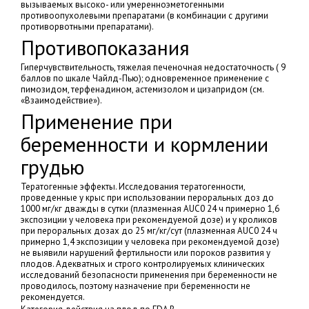
вызываемых высоко- или умеренноэметогенными
противоопухолевыми препаратами (в комбинации с другими
противорвотными препаратами).
Противопоказания
Гиперчувствительность, тяжелая печеночная недостаточность ( 9
баллов по шкале Чайлд-Пью); одновременное применение с
пимозидом, терфенадином, астемизолом и цизапридом (см.
«Взаимодействие»).
Применение при
беременности и кормлении
грудью
Тератогенные эффекты. Исследования тератогенности,
проведенные у крыс при использовании пероральных доз до
1000 мг/кг дважды в сутки (плазменная AUC0 24 ч примерно 1,6
экспозиции у человека при рекомендуемой дозе) и у кроликов
при пероральных дозах до 25 мг/кг/сут (плазменная AUC0 24 ч
примерно 1,4 экспозиции у человека при рекомендуемой дозе)
не выявили нарушений фертильности или пороков развития у
плодов. Адекватных и строго контролируемых клинических
исследований безопасности применения при беременности не
проводилось, поэтому назначение при беременности не
рекомендуется.