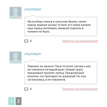
отсутствует
Мы вообще эменд в капсулах брали, зачем
нужны лишние уколы? И пить его мама начала
еще перед лечением, никакой тошноты в
помине не было.
0
Ответить на комментарий
отсутствует
Тошнило ее ужасно. Пока по воле случая у нее
не сменился лечащий врач. Новый сразу
предложил пропить эменд. Предупредил
конечно, что препарат не дешевый. Но она
согласилась,и не пожалела.
0
Ответить на комментарий
1
2