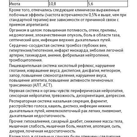
Икота
10,8
5,6
Кроме того, отмечались следующие клинически выраженные
побочные эффекты (частота встречаемости 0,5% и выше, чем при
стандартной терапии) вне зависимости от причинной связи с
приемом апрепитанта:
Организм в целом: повышенная потливость, отеки, приливы,
недомогание, злокачественная опухоль, боль в области таза,
септический шок, инфекции верхних дыхательных путей.
Сердечно-сосудистая система: тромбоз глубоких вен,
гипертензия/гипотензия, инфаркт миокарда, эмболия легочной
артерии, тахикардия, анемия, фебрильная нейтропения,
тромбоцитопения.
Пищеварительная система: кислотный рефлюкс, нарушение
глотания, извращение вкуса, диспепсия, дисфагия, метеоризм,
запор, повышение слюноотделения, нарушение вкуса,
повышение аппетита, повышение активности печеночных
трансаминаз (АЛТ, АСТ).
Нервная система и органы чувств: периферическая нейропатия,
сенсорная нейропатия, тревожность, дезориентация, депрессия.
Респираторная система: назальная секреция, фарингит,
расстройство голоса, кашель, диспноэ, инфекции нижних
дыхательных путей, немелкоклеточный рак легких, пневмонит,
дыхательная недостаточность.
Прочие: гипокалиемия, сахарный диабет, снижение массы тела,
мышечная слабость, мышечная боль, миалгия, алопеция, сыпь,
дизурия, почечная недостаточность.
Кроме того, в отдельных случаях были отмечены следующие