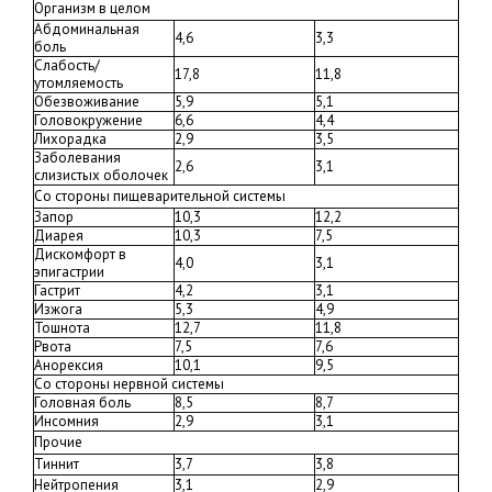
Организм в целом
Абдоминальная
4,6
3,3
боль
Слабость/
17,8
11,8
утомляемость
Обезвоживание
5,9
5,1
Головокружение
6,6
4,4
Лихорадка
2,9
3,5
Заболевания
2,6
3,1
слизистых оболочек
Со стороны пищеварительной системы
Запор
10,3
12,2
Диарея
10,3
7,5
Дискомфорт в
4,0
3,1
эпигастрии
Гастрит
4,2
3,1
Изжога
5,3
4,9
Тошнота
12,7
11,8
Рвота
7,5
7,6
Анорексия
10,1
9,5
Со стороны нервной системы
Головная боль
8,5
8,7
Инсомния
2,9
3,1
Прочие
Тиннит
3,7
3,8
Нейтропения
3,1
2,9