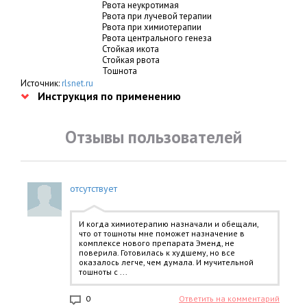
Рвота неукротимая
Рвота при лучевой терапии
Рвота при химиотерапии
Рвота центрального генеза
Стойкая икота
Стойкая рвота
Тошнота
Источник:
rlsnet.ru
Инструкция по применению
Отзывы пользователей
отсутствует
И когда химиотерапию назначали и обещали,
что от тошноты мне поможет назначение в
комплексе нового препарата Эменд, не
поверила. Готовилась к худшему, но все
оказалось легче, чем думала. И мучительной
тошноты с ...
0
Ответить на комментарий