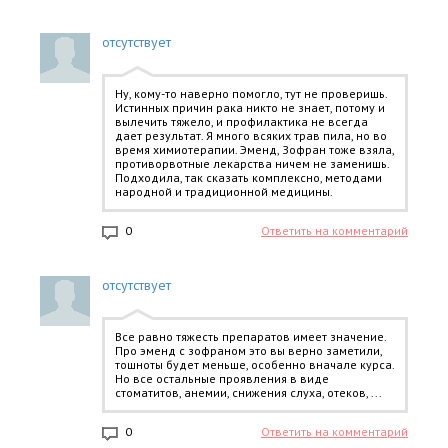
отсутствует
Ну, кому-то наверно помогло, тут не проверишь.
Истинных причин рака никто не знает, потому и
вылечить тяжело, и профилактика не всегда
дает результат. Я много всяких трав пила, но во
время химиотерапии. Эменд, Зофран тоже взяла,
противорвотные лекарства ничем не заменишь.
Подходила, так сказать комплексно, методами
народной и традиционной медицины.
0
Ответить на комментарий
отсутствует
Все равно тяжесть препаратов имеет значение.
Про эменд с зофраном это вы верно заметили,
тошноты будет меньше, особенно вначале курса.
Но все остальные проявления в виде
стоматитов, анемии, снижения слуха, отеков, ...
0
Ответить на комментарий