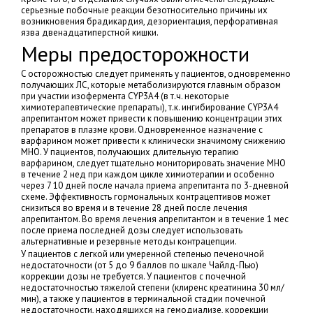
серьезные побочные реакции безотносительно причины их
возникновения брадикардия, дезориентация, перфоративная
язва двенадцатиперстной кишки.
Меры предосторожности
C осторожностью следует применять у пациентов, одновременно
получающих ЛС, которые метаболизируются главным образом
при участии изофермента CYP3A4 (в т.ч. некоторые
химиотерапевтические препараты), т.к. ингибирование CYP3A4
апрепитантом может привести к повышению концентрации этих
препаратов в плазме крови. Одновременное назначение с
варфарином может привести к клинически значимому снижению
МНО. У пациентов, получающих длительную терапию
варфарином, следует тщательно мониторировать значение МНО
в течение 2 нед при каждом цикле химиотерапии и особенно
через 7 10 дней после начала приема апрепитанта по 3-дневной
схеме. Эффективность гормональных контрацептивов может
снизиться во время и в течение 28 дней после лечения
апрепитантом. Во время лечения апрепитантом и в течение 1 мес
после приема последней дозы следует использовать
альтернативные и резервные методы контрацепции.
У пациентов с легкой или умеренной степенью печеночной
недостаточности (от 5 до 9 баллов по шкале Чайлд-Пью)
коррекции дозы не требуется. У пациентов с почечной
недостаточностью тяжелой степени (клиренс креатинина 30 мл/
мин), а также у пациентов в терминальной стадии почечной
недостаточности, находящихся на гемодиализе, коррекции