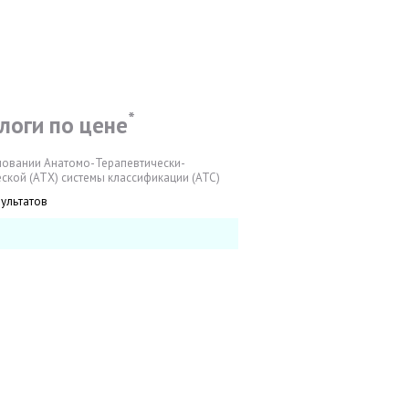
*
логи по цене
новании Анатомо-Терапевтически-
ской (АТХ) системы классификации (АТС)
зультатов