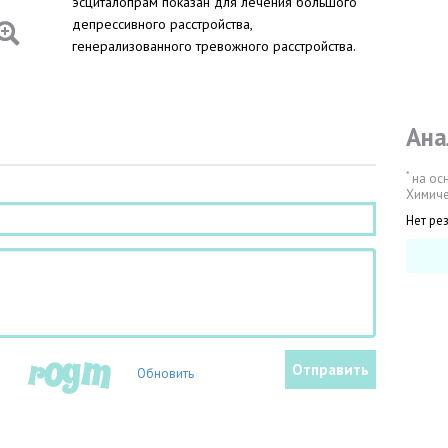
эсциталопрам показан для лечения большого
депрессивного расстройства,
генерализованного тревожного расстройства.
Ана
*
на ос
Химиче
Нет ре
Обновить