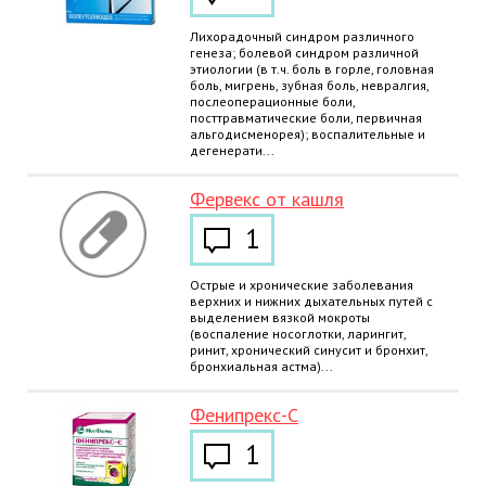
Лихорадочный синдром различного
генеза; болевой синдром различной
этиологии (в т.ч. боль в горле, головная
боль, мигрень, зубная боль, невралгия,
послеоперационные боли,
посттравматические боли, первичная
альгодисменорея); воспалительные и
дегенерати...
Фервекс от кашля
1
Острые и хронические заболевания
верхних и нижних дыхательных путей с
выделением вязкой мокроты
(воспаление носоглотки, ларингит,
ринит, хронический синусит и бронхит,
бронхиальная астма)...
Фенипрекс-С
1