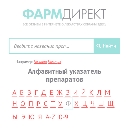
Например:
Називин
Насморк
Алфавитный указатель
препаратов
А
Б
В
Г
Д
Е
Ж
З
И
Й
К
Л
М
Н
О
П
Р
С
Т
У
Ф
Х
Ц
Ч
Ш
Щ
Ы
Э
Ю
Я
A-Z
0-9