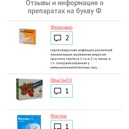
Отзывы и информация о
препаратах на букву Ф
Ферровир
2
герпесвирусная инфекция различной
локализации, вызванная вирусом
простого герпеса 1-го и 2-го типов, в
т.ч. генерализованная у
иммунонекомпетентных лиц;...
ФлюЗиОЗ
1
...
Фаспик
1