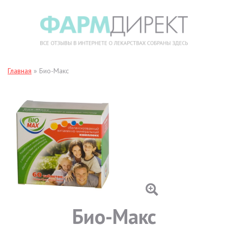
Главная
»
Био-Макс
Био-Макс