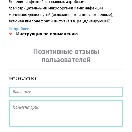
Лечение инфекций, вызванных аэробными
грамотрицательными микроорганизмами: инфекции
мочевыводящих путей (осложненные и неосложненные),
включая пиелонефрит и цистит (в т.ч. рецидивирующий);
инфекции нижних дыхательных путей, включая пневмонию и
Подробнее
Инструкция по применению
бронхит; септицемия; инфекции кожи и мягких тканей;
интраабдоминальные инфекции, включая перитонит;
гинекологические инфекции, включая эндометрит и
Позитивные отзывы
параметрит. В качестве дополнительной терапии при
пользователей
хирургических вмешательствах для предупреждения
инфекций, включая абсцесс, инфекционные осложнения при
перфорации полых органов, инфекции кожи и серозных
Нет результатов.
поверхностей.