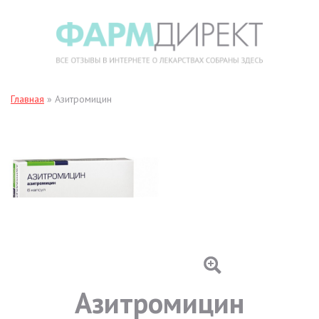
Главная
»
Азитромицин
Азитромицин