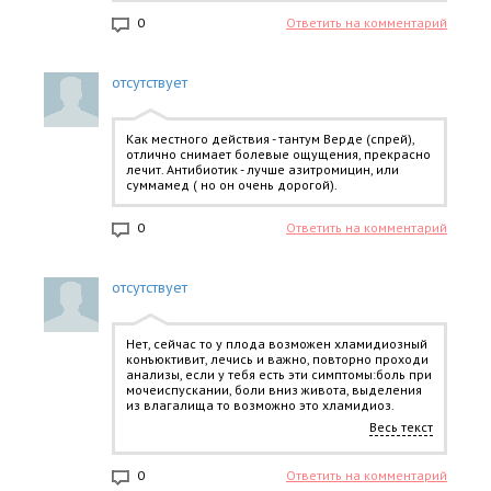
мг/сут в течение 3 дней (курсовая доза – 1.5 г).
0
Ответить на комментарий
отсутствует
Как местного действия - тантум Верде (спрей),
отлично снимает болевые ощущения, прекрасно
лечит. Антибиотик - лучше азитромицин, или
суммамед ( но он очень дорогой).
0
Ответить на комментарий
отсутствует
Нет, сейчас то у плода возможен хламидиозный
конъюктивит, лечись и важно, повторно проходи
анализы, если у тебя есть эти симптомы:боль при
мочеиспускании, боли вниз живота, выделения
из влагалища то возможно это хламидиоз.
Препараты:азитромицин, доксициклин, там в
Весь текст
аннотациях написано все да так,
выздоравливай
0
Ответить на комментарий