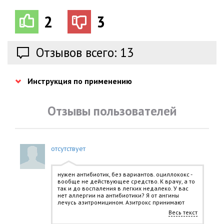
2
3
Отзывов всего: 13
Инструкция по применению
Отзывы пользователей
отсутствует
нужен антибиотик, без вариантов. оциллококс -
вообще не действующее средство. К врачу, а то
так и до воспаления в легких недалеко. У вас
нет аллергии на антибиотики? Я от ангины
лечусь азитромицином. Азитрокс принимают
внутрь 1 раз/сут за 1 ч до или через 2 ч после
Весь текст
еды.Взрослым при инфекции верхних и нижних
отделов дыхательных путей назначают по 500