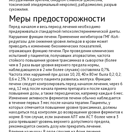
токсический эпидермальный некролиз), рабдомиолиз, разрыв
сухожилия.
Меры предосторожности
Перед началом и весь период лечения необходимо
придерживаться стандартной гипохолестеринемической диеты.
Нарушение функции печени. Применение ингибиторов ГМГ-КоА-
редуктазы для снижения уровня липидов в крови может
приводить к изменению биохимических показателей,
отражающих функцию печени. При проведении клинических
испытаний у пациентов, получавших аторвастатин, частота
стойкого повышения уровня трансаминаз в сыворотке (более
чем в 3 раза выше уровня верхнего предела нормы,
наблюдающееся в 2 или более случаях) составляла 0,7%.
Частота этих нарушений при дозах 10, 20, 40 и 80 мг была 0,2; 0,2;
0,6 и 2,3%. У одного пациента развилась желтуха. Функцию
печени следует контролировать перед началом лечения, через 6
нед, 12 нед после начала приема препарата и после каждого
повышения дозы, а также периодически, например каждые 6 мес.
Изменение активности ферментов печени обычно наблюдается
в течение первых 3 мес после начала терапии. Пациенты, у
которых отмечается повышение уровня трансаминаз, должны
находиться под контролем до возвращения уровня ферментов к
норме. В том случае, если значения АЛТ или АСТ более чем в 3
раза превышают уровень верхнего допустимого предела,
рекомендуется снизить дозу или прекратить лечение.
Влияние на мышцы. В ряде случаев на фоне лечения