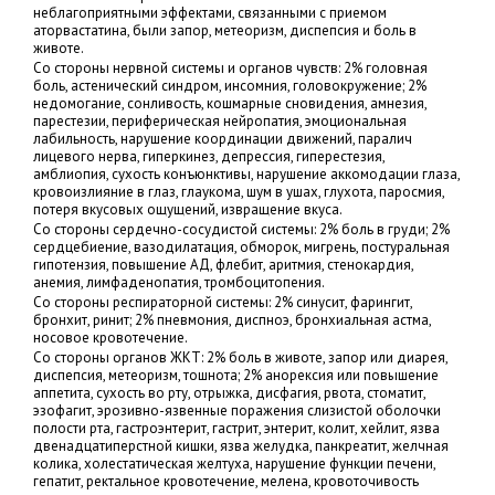
неблагоприятными эффектами, связанными с приемом
аторвастатина, были запор, метеоризм, диспепсия и боль в
животе.
Со стороны нервной системы и органов чувств: 2% головная
боль, астенический синдром, инсомния, головокружение; 2%
недомогание, сонливость, кошмарные сновидения, амнезия,
парестезии, периферическая нейропатия, эмоциональная
лабильность, нарушение координации движений, паралич
лицевого нерва, гиперкинез, депрессия, гиперестезия,
амблиопия, сухость конъюнктивы, нарушение аккомодации глаза,
кровоизлияние в глаз, глаукома, шум в yшах, глухота, паросмия,
потеря вкусовых ощущений, извращение вкуса.
Со стороны сердечно-сосудистой системы: 2% боль в груди; 2%
сердцебиение, вазодилатация, обморок, мигрень, постуральная
гипотензия, повышение АД, флебит, аритмия, стенокардия,
анемия, лимфаденопатия, тромбоцитопения.
Со стороны респираторной системы: 2% синусит, фарингит,
бронхит, ринит; 2% пневмония, диспноэ, бронхиальная астма,
носовое кровотечение.
Со стороны органов ЖКТ: 2% боль в животе, запор или диарея,
диспепсия, метеоризм, тошнота; 2% анорексия или повышение
аппетита, сухость во рту, отрыжка, дисфагия, рвота, стоматит,
эзофагит, эрозивно-язвенные поражения слизистой оболочки
полости рта, гастроэнтерит, гастрит, энтерит, колит, хейлит, язва
двенадцатиперстной кишки, язва желудка, панкреатит, желчная
колика, холестатическая желтуха, нарушение функции печени,
гепатит, ректальное кровотечение, мелена, кровоточивость