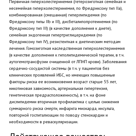
Первичная гиперхолестеринемия (гетерозиготная семейная и
несемейная гиперхолестеринемия, по Фредриксону тип IIa),
комбинированная (смешанная) гиперлипидемия (по
Фредриксону типы IIb и III), дисбеталипопротеинемия (по
Фредриксону тип III) (в качестве дополнения к диете),
семейная эндогенная гипертриглицеридемия (по
Фредриксону тип IV), резистентная к диетическим методам
лечения. Гомозиготная наследственная гиперхолестеринемия
(в качестве дополнения к гиполипидемической терапии, в т.ч.
аутогемотрансфузии очищенной от ЛПНП крови). Заболевания
сердечно-сосудистой системы (в т.ч. у пациентов без
клинических проявлений ИБС, но имеющих повышенные
факторы риска ее возникновения возраст старше 55 лет,
никотиновая зависимость, артериальная гипертензия,
генетическая предрасположенность), в т.ч. на фоне
дислипидемии вторичная профилактика с целью снижения
суммарного риска смерти, инфаркта миокарда, инсульта,
повторной госпитализации по поводу стенокардии и
необходимости в реваскуляризации.