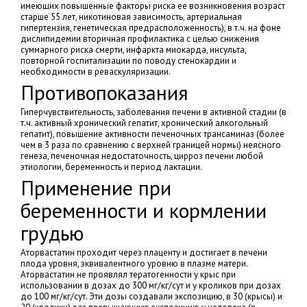
имеющих повышенные факторы риска ее возникновения возраст
старше 55 лет, никотиновая зависимость, артериальная
гипертензия, генетическая предрасположенность), в т.ч. на фоне
дислипидемии вторичная профилактика с целью снижения
суммарного риска смерти, инфаркта миокарда, инсульта,
повторной госпитализации по поводу стенокардии и
необходимости в реваскуляризации.
Противопоказания
Гиперчувствительность, заболевания печени в активной стадии (в
т.ч. активный хронический гепатит, хронический алкогольный
гепатит), повышение активности печеночных трансаминаз (более
чем в 3 раза по сравнению с верхней границей нормы) неясного
генеза, печеночная недостаточность, цирроз печени любой
этиологии, беременность и период лактации.
Применение при
беременности и кормлении
грудью
Аторвастатин проходит через плаценту и достигает в печени
плода уровня, эквивалентного уровню в плазме матери.
Аторвастатин не проявлял тератогенности у крыс при
использовании в дозах до 300 мг/кг/сут и у кроликов при дозах
до 100 мг/кг/сут. Эти дозы создавали экспозицию, в 30 (крысы) и