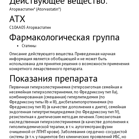
Действующее вещество:
Аторвастатин* (Atorvastatin*)
АТХ
C10AA05 Аторвастатин
Фармакологическая группа
Статины
Описание действующего вещества. Приведенная научная
информация является обобщающей и не может быть
использована для принятия решения о возможности применения
конкретного лекарственного препарата.
Показания препарата
Первичная гиперхолестеринемия (гетерозиготная семейная и
несемейная гиперхолестеринемия, по Фредриксону тип IIa),
комбинированная (смешанная) гиперлипидемия (по
Фредриксону типы IIb и III), дисбеталипопротеинемия (по
Фредриксону тип III) (в качестве дополнения к диете), семейная
эндогенная гипертриглицеридемия (по Фредриксону тип IV),
резистентная к диетическим методам лечения. Гомозиготная
наследственная гиперхолестеринемия (в качестве дополнения к
гиполипидемической терапии, в т.ч. аутогемотрансфузии
очищенной от ЛПНП крови). Заболевания сердечно-сосудистой
системы (в т.ч. у пациентов без клинических проявлений ИБС, но