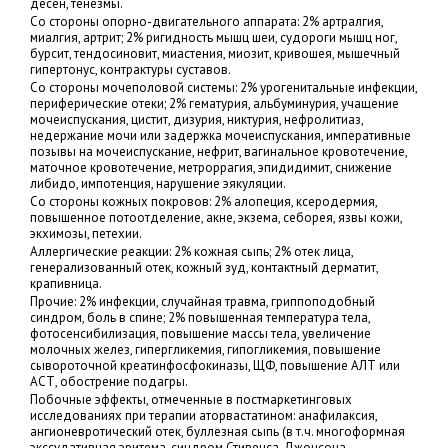
десен, тенезмы.
Со стороны опорно-двигательного аппарата: 2% артралгия,
миалгия, артрит; 2% ригидность мышц шеи, судороги мышц ног,
бурсит, тендосиновит, миастения, миозит, кривошея, мышечный
гипертонус, контрактуры суставов.
Со стороны мочеполовой системы: 2% урогенитальные инфекции,
периферические отеки; 2% гематурия, альбуминурия, учащение
мочеиспускания, цистит, дизурия, никтурия, нефролитиаз,
недержание мочи или задержка мочеиспускания, императивные
позывы на мочеиспускание, нефрит, вагинальное кровотечение,
маточное кровотечение, метроррагия, эпидидимит, снижение
либидо, импотенция, нарушение эякуляции.
Со стороны кожных покровов: 2% алопеция, ксеродермия,
повышенное потоотделение, акне, экзема, себорея, язвы кожи,
экхимозы, петехии.
Аллергические реакции: 2% кожная сыпь; 2% отек лица,
генерализованный отек, кожный зуд, контактный дерматит,
крапивница.
Прочие: 2% инфекции, случайная травма, гриппоподобный
синдром, боль в спине; 2% повышенная температура тела,
фотосенсибилизация, повышение массы тела, увеличение
молочных желез, гипергликемия, гипогликемия, повышение
сывороточной креатинфосфокиназы, ЩФ, повышение АЛТ или
АСТ, обострение подагры.
Побочные эффекты, отмеченные в постмаркетинговых
исследованиях при терапии аторвастатином: анафилаксия,
ангионевротический отек, буллезная сыпь (в т.ч. многоформная
экссудативная эритема, синдром Стивенса-Джонсона,