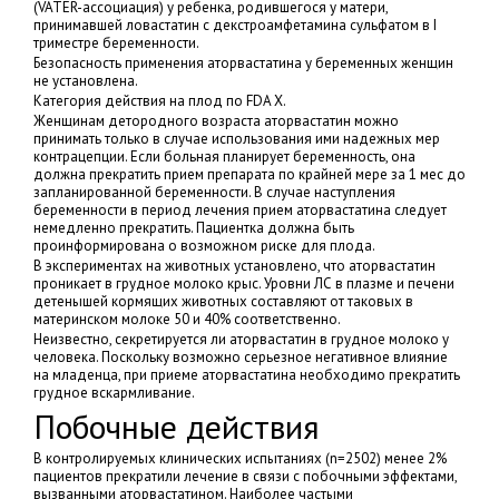
(VATER-ассоциация) у ребенка, родившегося у матери,
принимавшей ловастатин с декстроамфетамина сульфатом в I
триместре беременности.
Безопасность применения аторвастатина у беременных женщин
не установлена.
Категория действия на плод по FDA Х.
Женщинам детородного возраста аторвастатин можно
принимать только в случае использования ими надежных мер
контрацепции. Если больная планирует беременность, она
должна прекратить прием препарата по крайней мере за 1 мес до
запланированной беременности. В случае наступления
беременности в период лечения прием аторвастатина следует
немедленно прекратить. Пациентка должна быть
проинформирована о возможном риске для плода.
В экспериментах на животных установлено, что аторвастатин
проникает в грудное молоко крыс. Уровни ЛС в плазме и печени
детенышей кормящих животных составляют от таковых в
материнском молоке 50 и 40% соответственно.
Неизвестно, секретируется ли аторвастатин в грудное молоко у
человека. Поскольку возможно серьезное негативное влияние
на младенца, при приеме аторвастатина необходимо прекратить
грудное вскармливание.
Побочные действия
В контролируемых клинических испытаниях (n=2502) менее 2%
пациентов прекратили лечение в связи с побочными эффектами,
вызванными аторвастатином. Наиболее частыми