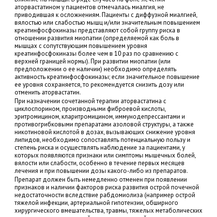
аторвастатином у пациентов отмечалась миалгия, не
приводившая к осложнениям. Пациенты с диффузной миалгией,
вялостью или слабостью мышц и/или значительным повышением
креатинфосфокиназы представляют собой группу риска в
отношении развития миопатии (определяемой как боль в
мышцах с сопутствующим повышением уровня
креатинфосфокиназы более чем в 10 раз по сравнению с
верхней границей нормы). При развитии миопатии (или
предположении о ее наличии) необходимо определять
активность креатинфосфокиназы; если значительное повышение
ее уровня сохраняется, то рекомендуется снизить дозу или
отменить аторвастатин.
При назначении сочетанной терапии аторвастатина с
циклоспорином, производными фиброевой кислоты,
эритромицином, кларитромицином, иммунодепрессантами и
противогрибковыми препаратами азоловой структуры, а также
никотиновой кислотой в дозах, вызывающих снижение уровня
липидов, необходимо сопоставлять потенциальную пользу и
степень риска и осуществлять наблюдение за пациентами, у
которых появляются признаки или симптомы мышечных болей,
вялости или слабости, особенно в течение первых месяцев
лечения и при повышении дозы какого-либо из препаратов.
Препарат должен быть немедленно отменен при появлении
признаков и наличии факторов риска развития острой почечной
недостаточности вследствие рабдомиолиза (например острой
тяжелой инфекции, артериальной гипотензии, обширного
хирургического вмешательства, травмы, тяжелых метаболических