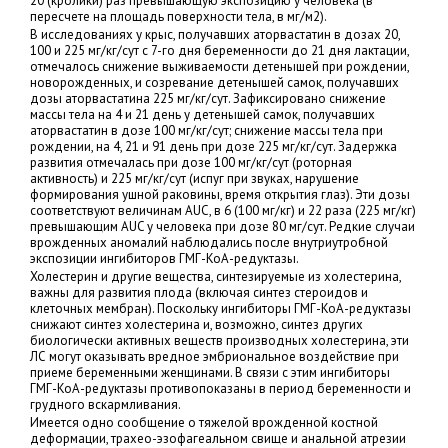
20 (кролики) раз превышающую экспозицию у человека (в
пересчете на площадь поверхности тела, в мг/м2).
В исследованиях у крыс, получавших аторвастатин в дозах 20,
100 и 225 мг/кг/сут с 7-го дня беременности до 21 дня лактации,
отмечалось снижение выживаемости детенышей при рождении,
новорожденных, и созревание детенышей самок, получавших
дозы аторвастатина 225 мг/кг/сут. Зафиксировано снижение
массы тела на 4 и 21 день у детенышей самок, получавших
аторвастатин в дозе 100 мг/кг/сут; снижение массы тела при
рождении, на 4, 21 и 91 день при дозе 225 мг/кг/сут. Задержка
развития отмечалась при дозе 100 мг/кг/сут (роторная
активность) и 225 мг/кг/сут (испуг при звуках, нарушение
формирования ушной раковины, время открытия глаз). Эти дозы
соответствуют величинам AUC, в 6 (100 мг/кг) и 22 раза (225 мг/кг)
превышающим AUC у человека при дозе 80 мг/сут. Редкие случаи
врожденных аномалий наблюдались после внутриутробной
экспозиции ингибиторов ГМГ-КоА-редуктазы.
Холестерин и другие вещества, синтезируемые из холестерина,
важны для развития плода (включая синтез стероидов и
клеточных мембран). Поскольку ингибиторы ГМГ-КоА-редуктазы
снижают синтез холестерина и, возможно, синтез других
биологически активных веществ производных холестерина, эти
ЛС могут оказывать вредное эмбриональное воздействие при
приеме беременными женщинами. В связи с этим ингибиторы
ГМГ-КоА-редуктазы противопоказаны в период беременности и
грудного вскармливания.
Имеется одно сообщение о тяжелой врожденной костной
деформации, трахео-эзофагеальном свище и анальной атрезии