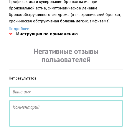
Профилактика и купирование бронхоспазма при
бронхиальной астме, симптоматическое лечение
бронхообструктивного синдрома (в т.ч. хронический бронхит,
хроническая обструктивная болезнь легких, эмфизема),
ночная астма (пролонгированные таблетированные формы);
Подробнее
Инструкция по применению
угроза преждевременных родов (на сроках беременности от
16 до 38 нед).
Негативные отзывы
пользователей
Нет результатов.