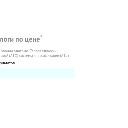
*
логи по цене
новании Анатомо-Терапевтически-
ской (АТХ) системы классификации (АТС)
зультатов