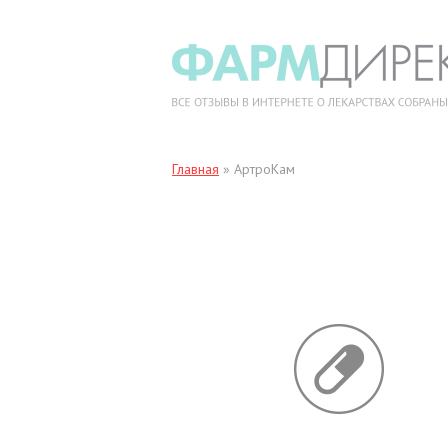
Главная
»
АртроКам