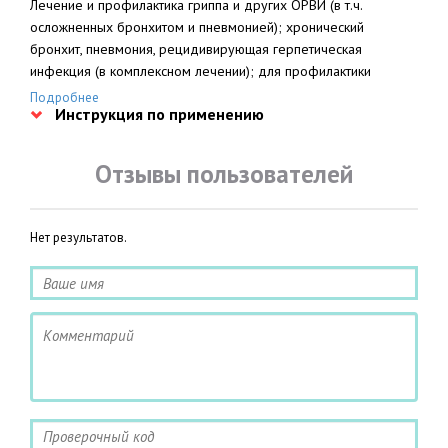
Лечение и профилактика гриппа и других ОРВИ (в т.ч.
осложненных бронхитом и пневмонией); хронический
бронхит, пневмония, рецидивирующая герпетическая
инфекция (в комплексном лечении); для профилактики
инфекционных осложнений и нормализации иммунного
Подробнее
Инструкция по применению
статуса в послеоперационном периоде.
Отзывы пользователей
Нет результатов.