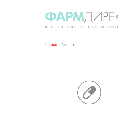
Главная
»
Аранесп