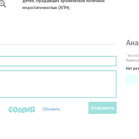
детей, страдающих хронической почечной
недостаточностью (ХПН);
Ана
*
на ос
Химиче
Нет ре
Обновить