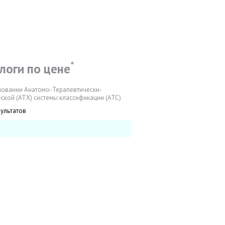
*
логи по цене
новании Анатомо-Терапевтически-
ской (АТХ) системы классификации (АТС)
зультатов