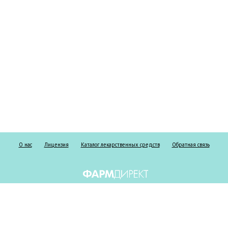
О нас
Лицензия
Каталог лекарственных средств
Обратная связь
Информация о безрецептурных и рецептурных препаратах предоставлена
исключительно в справочных целях и ни при каких обстоятельствах не
должна использоваться пациентами для принятия самостоятельного
решения о применении представленных лекарственных средств и/или для