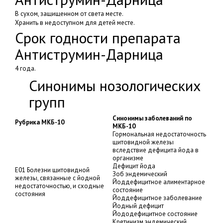
В сухом, защищенном от света месте.
Хранить в недоступном для детей месте.
Срок годности препарата
Антиструмин-Дарница
4 года.
Синонимы нозологических
групп
Синонимы заболеваний по
Рубрика МКБ-10
МКБ-10
Гормональная недостаточность
щитовидной железы
вследствие дефицита йода в
организме
Дефицит йода
E01 Болезни щитовидной
Зоб эндемический
железы, связанные с йодной
Йоддефицитное алиментарное
недостаточностью, и сходные
состояние
состояния
Йоддефицитное заболевание
Йодный дефицит
Йододефицитное состояние
Кретинизм эндемический