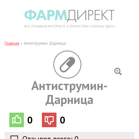
Главная
»
Антиструмин-Дарница
Антиструмин-
Дарница
0
0