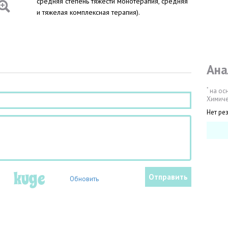
средняя степень тяжести монотерапия, средняя
и тяжелая комплексная терапия).
Ана
*
на ос
Химиче
Нет ре
Обновить