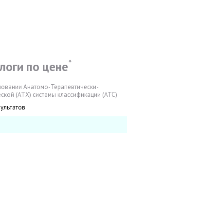
*
логи по цене
новании Анатомо-Терапевтически-
ской (АТХ) системы классификации (АТС)
зультатов