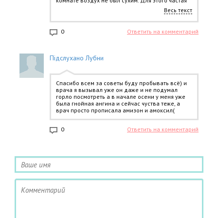
комнате воздух не был сухим. Для этого частая
влажная уборка и мокрое полотенце на батарее.
Весь текст
Зашла к мариупольским, болеет сын. Сами врачи,
ретранслирую, что дали по лечению. Идиотизм
вообще то, дистанционное лечение луганчан из
0
Ответить на комментарий
Мариуполя. А шо делать.
Підслухано Лубни
Спасибо всем за советы буду пробывать всё) и
врача я вызывал уже он даже и не подумал
горло посмотреть а в начале осени у меня уже
была гнойная ангина и сейчас чуства теже, а
врач просто прописала амизон и амоксил(
0
Ответить на комментарий