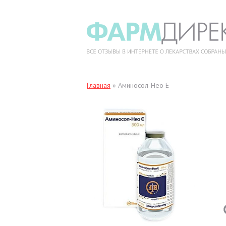
Главная
»
Аминосол-Нео Е