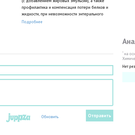
(с добавлением жировых эмульсий), а также
профилактика и компенсация потери белков и
жидкости, при невозможности энтерального
питания;
Подробнее
Ана
*
на ос
Химиче
Нет ре
Обновить