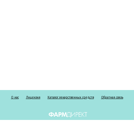
О нас
Лицензия
Каталог лекарственных средств
Обратная связь
Информация о безрецептурных и рецептурных препаратах предоставлена