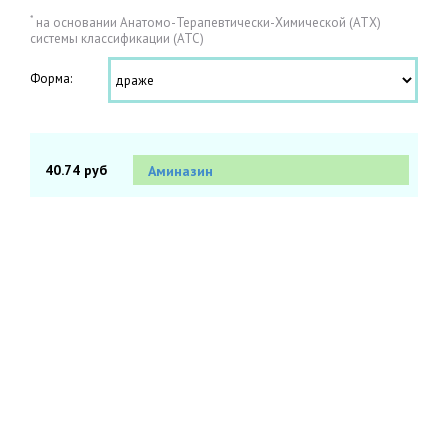
*
на основании Анатомо-Терапевтически-Химической (АТХ)
системы классификации (АТС)
Форма:
40.74 руб
Аминазин