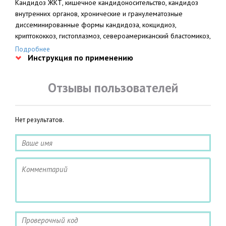
Кандидоз ЖКТ, кишечное кандидоносительство, кандидоз
внутренних органов, хронические и гранулематозные
диссеминированные формы кандидоза, кокцидиоз,
криптококкоз, гистоплазмоз, североамериканский бластомикоз,
хромомикоз, плесневой микоз, споротрихоз.
Подробнее
Инструкция по применению
Отзывы пользователей
Нет результатов.