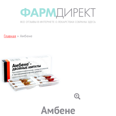
Главная
»
Амбене
Амбене