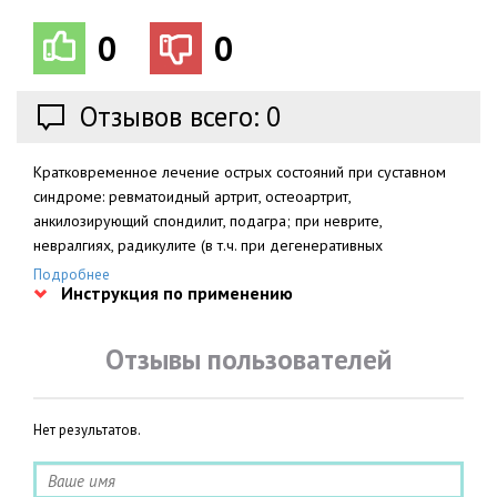
0
0
Отзывов всего: 0
Кратковременное лечение острых состояний при суставном
синдроме: ревматоидный артрит, остеоартрит,
анкилозирующий спондилит, подагра; при неврите,
невралгиях, радикулите (в т.ч. при дегенеративных
заболеваниях позвоночника); спортивные травмы.
Подробнее
Инструкция по применению
Отзывы пользователей
Нет результатов.