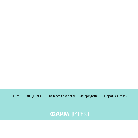
О нас
Лицензия
Каталог лекарственных средств
Обратная связь
Информация о безрецептурных и рецептурных препаратах предоставлена
исключительно в справочных целях и ни при каких обстоятельствах не