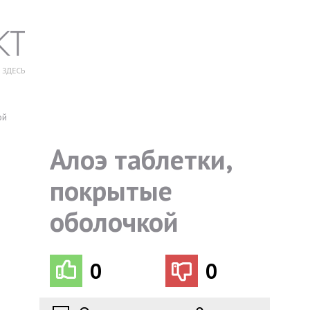
ой
Алоэ таблетки,
покрытые
оболочкой
0
0