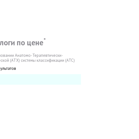
*
логи по цене
новании Анатомо-Терапевтически-
ской (АТХ) системы классификации (АТС)
зультатов