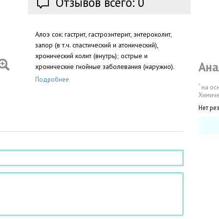
Отзывов всего: 0
Алоэ сок: гастрит, гастроэнтерит, энтероколит,
запор (в т.ч. спастический и атонический),
хронический колит (внутрь); острые и
Ана
хронические гнойные заболевания (наружно).
Подробнее
*
на ос
Химиче
Нет ре