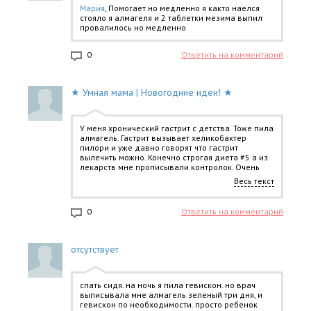
Мария
, Помогает но медленно я както наелся
стояло я алмагеля и 2 таблетки мезима выпил
провалилось но медленно
0
Ответить на комментарий
★ Умная мама | Новогодние идеи! ★
У меня хронический гастрит с детства. Тоже пила
алмагель. Гастрит вызывает хеликобактер
пилори и уже давно говорят что гастрит
вылечить можно. Конечно строгая диета #5 а из
лекарств мне прописывали контролок. Очень
хорошая вещь. Есть 20мг и 40мг. При сильных
Весь текст
болях я брала 40мг и пила по инструкции.
Гастрит мне так и не вылечили, но контролок
продолжала покупать и пить курсами. Из диеты
0
Ответить на комментарий
старалась не есть жаренного соленого острого,
тяжелой пищи и фастфуд, и не пить
газированные напитки. Контролок очень
хорошая вещь, помогает снять боль не прям
отсутствует
сразу, но достаточно быстро (день-два). Когда у
меня были сильные боли покупала кефир и
лежала на животе. Мне помогало. Сейчас я
переехала в другую страну, так у меня боли
спать сидя. на ночь я пила гевискон. но врач
практически прекратились, хотя хелика еще со
выписывала мне алмагель зеленый три дня, и
мной. Вот собираюсь пройти курс лечения здесь.
гевискон по необходимости. просто ребенок