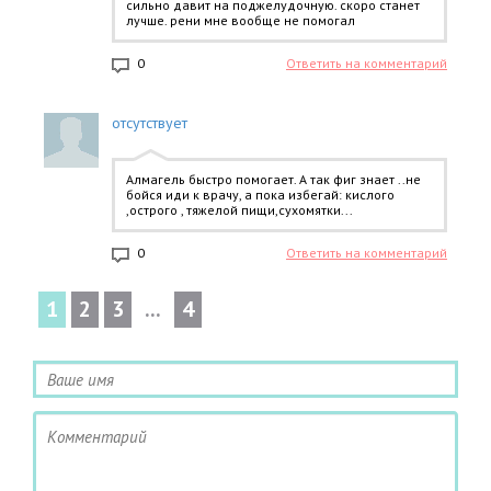
Кстати здесь мне тоже прописали контролок. Его
сильно давит на поджелудочную. скоро станет
можно купить без рецепта. Забыла сказать, что у
лучше. рени мне вообще не помогал
меня повышенная кислотность.
0
Ответить на комментарий
отсутствует
Алмагель быстро помогает. А так фиг знает ..не
бойся иди к врачу, а пока избегай: кислого
,острого , тяжелой пищи,сухомятки...
0
Ответить на комментарий
1
2
3
...
4