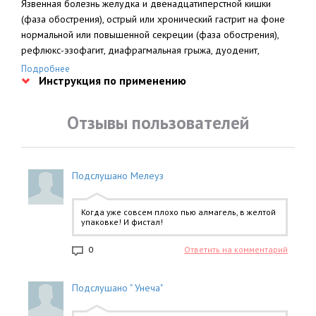
Язвенная болезнь желудка и двенадцатиперстной кишки
(фаза обострения), острый или хронический гастрит на фоне
нормальной или повышенной секреции (фаза обострения),
рефлюкс-эзофагит, диафрагмальная грыжа, дуоденит,
энтерит, желудочно-кишечные расстройства, обусловленные
Подробнее
Инструкция по применению
нарушением диеты, приемом лекарственных препаратов
(НПВС, глюкокортикоиды), употреблением кофе или алкоголя,
курением.
Отзывы пользователей
Подслушано Мелеуз
Когда уже совсем плохо пью алмагель, в желтой
упаковке! И фистал!
0
Ответить на комментарий
Подслушано " Унеча"