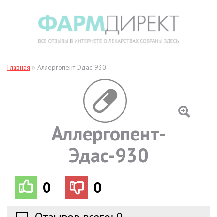
Главная
»
Аллергопент-Эдас-930
Аллергопент-
Эдас-930
0
0