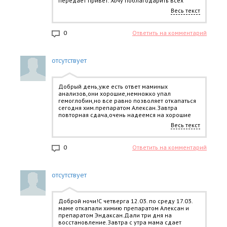
передает привет. Хочу поблагодарить всех
людей кто откликается на донорство крови для
Весь текст
моей мамы,без Вашей помощи мы бы не смогли
продолжать лечение.Здоровья всем вам!!!!
0
Ответить на комментарий
отсутствует
Добрый день,уже есть ответ маминых
анализов,они хорошие,немножко упал
гемоглобин,но все равно позволяет откапаться
сегодня хим.препаратом Алексан.Завтра
повторная сдача,очень надеемся на хорошие
результаты.
Весь текст
0
Ответить на комментарий
отсутствует
Доброй ночи!С четверга 12.03. по среду 17.03.
маме откапали химию препаратом Алексан и
препаратом Эндаксан.Дали три дня на
восстановление.Завтра с утра мама сдает