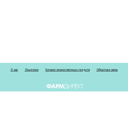
О нас
Лицензия
Каталог лекарственных средств
Обратная связь
Информация о безрецептурных и рецептурных препаратах предоставлена
исключительно в справочных целях и ни при каких обстоятельствах не
должна использоваться пациентами для принятия самостоятельного
решения о применении представленных лекарственных средств и/или для
замены лекарственных средств, выписанных лечащим врачом, а также не
может служить заменой очной консультации врача. Не занимайтесь