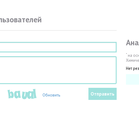
льзователей
Ана
*
на ос
Химиче
Нет ре
Обновить