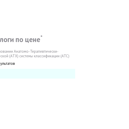
*
логи по цене
новании Анатомо-Терапевтически-
ской (АТХ) системы классификации (АТС)
зультатов