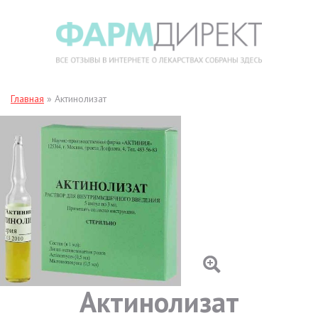
Главная
»
Актинолизат
Актинолизат