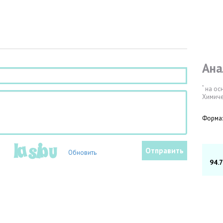
Ана
*
на ос
Химиче
Форма:
Обновить
94.