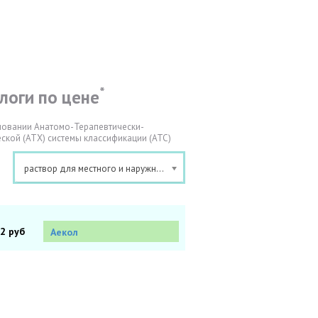
*
логи по цене
новании Анатомо-Терапевтически-
ской (АТХ) системы классификации (АТС)
раствор для местного и наружного применения [масляный]
72 руб
Аекол