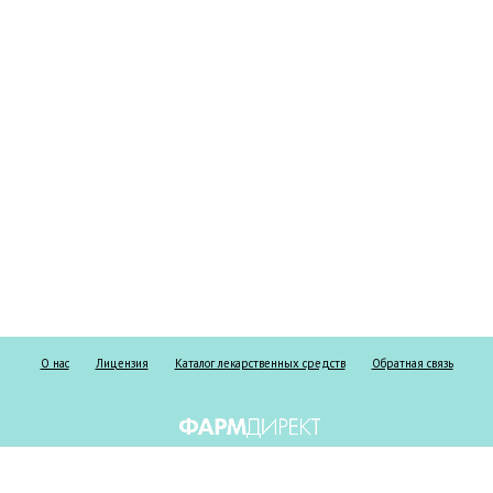
О нас
Лицензия
Каталог лекарственных средств
Обратная связь
Информация о безрецептурных и рецептурных препаратах предоставлена