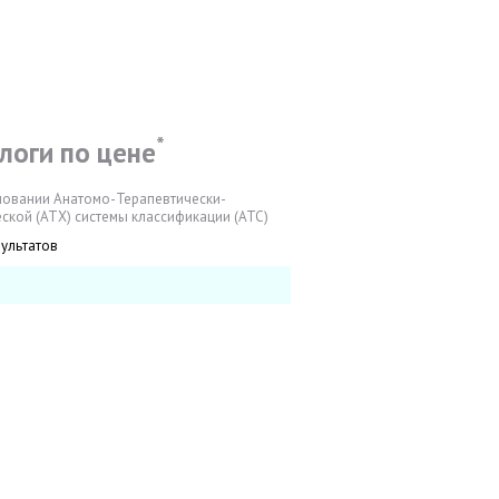
*
логи по цене
новании Анатомо-Терапевтически-
ской (АТХ) системы классификации (АТС)
зультатов