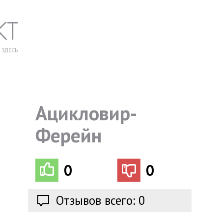
Ацикловир-
Ферейн
0
0
Отзывов всего: 0