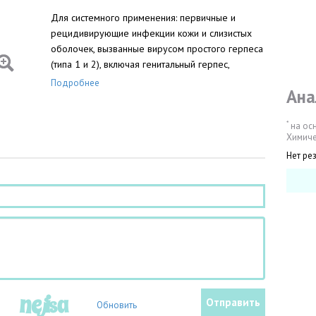
Для системного применения: первичные и
рецидивирующие инфекции кожи и слизистых
оболочек, вызванные вирусом простого герпеса
(типа 1 и 2), включая генитальный герпес,
герпетические поражения у больных
Подробнее
Ана
иммунодефицитом (лечение и профилактика);
опоясывающий лишай, ветряная оспа.
*
на ос
Химиче
Нет ре
Обновить