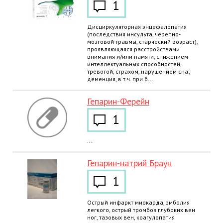
1
Дисциркуляторная энцефалопатия
(последствия инсульта, черепно-
мозговой травмы, старческий возраст),
проявляющаяся расстройствами
внимания и/или памяти, снижением
интеллектуальных способностей,
тревогой, страхом, нарушением сна;
деменция, в т.ч. при б...
Гепарин-Ферейн
1
...
Гепарин-натрий Браун
1
Острый инфаркт миокарда, эмболия
легкого, острый тромбоз глубоких вен
ног, тазовых вен, коагулопатия