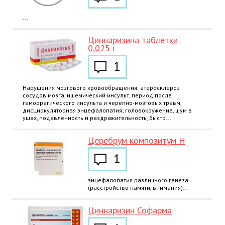
...
Циннаризина таблетки
0,025 г
1
Нарушения мозгового кровообращения: атеросклероз
сосудов мозга, ишемический инсульт, период после
геморрагического инсульта и черепно-мозговых травм,
дисциркуляторная энцефалопатия; головокружение, шум в
ушах, подавленность и раздражительность, быстр...
Церебрум композитум Н
1
энцефалопатия различного генеза
(расстройство памяти, внимания);...
Циннаризин Софарма