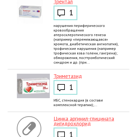
Трентал
1
нарушения периферического
кровообращения
атеросклеротического генеза
(например «перемежающаяся»
хромота, диабетическая ангиопатия),
трофические нарушения (например
трофическая язва голени, гангрена);
обморожения, посттромботический
синдром и др. (при...
Триметазид
1
ИБС, стенокардия (в составе
комплексной терапии);...
Цинка аргинил-глицината
дигидрохлорид
1