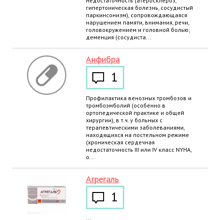
недостаточность (атеросклероз,
гипертоническая болезнь, сосудистый
паркинсонизм), сопровождающаяся
нарушением памяти, внимания, речи,
головокружением и головной болью;
деменция (сосудиста...
Анфибра
1
Профилактика венозных тромбозов и
тромбоэмболий (особенно в
ортопедической практике и общей
хирургии), в т.ч. у больных с
терапевтическими заболеваниями,
находящихся на постельном режиме
(хроническая сердечная
недостаточность III или IV класс NYHA,
о...
Агрегаль
1
...