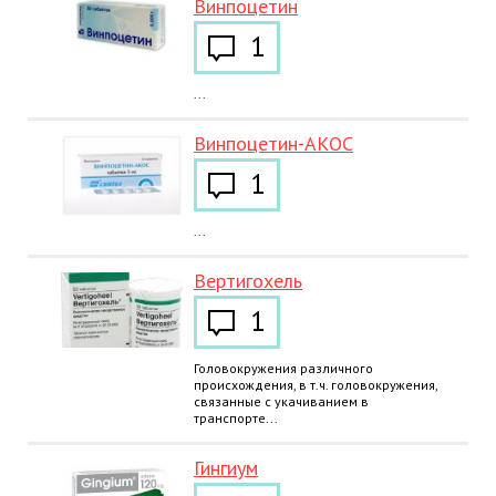
Винпоцетин
1
...
Винпоцетин-АКОС
1
...
Вертигохель
1
Головокружения различного
происхождения, в т.ч. головокружения,
связанные с укачиванием в
транспорте...
Гингиум