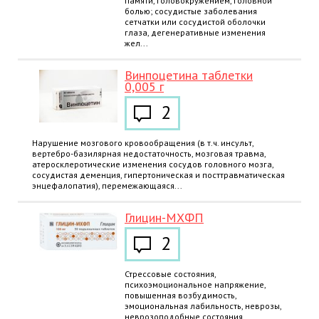
памяти, головокружением, головной
болью; сосудистые заболевания
сетчатки или сосудистой оболочки
глаза, дегенеративные изменения
жел...
Винпоцетина таблетки
0,005 г
2
Нарушение мозгового кровообращения (в т.ч. инсульт,
вертебро-базилярная недостаточность, мозговая травма,
атеросклеротические изменения сосудов головного мозга,
сосудистая деменция, гипертоническая и посттравматическая
энцефалопатия), перемежающаяся...
Глицин-МХФП
2
Стрессовые состояния,
психоэмоциональное напряжение,
повышенная возбудимость,
эмоциональная лабильность, неврозы,
неврозоподобные состояния,