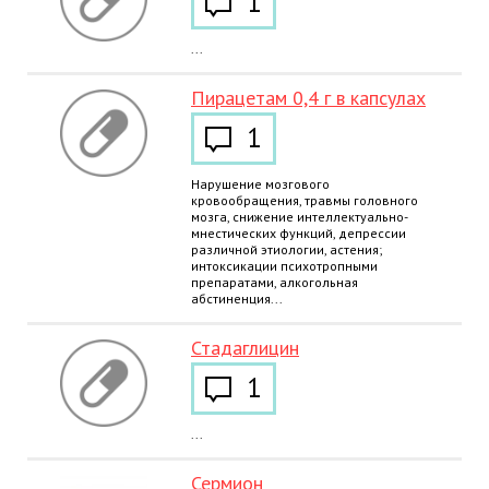
1
...
Пирацетам 0,4 г в капсулах
1
Нарушение мозгового
кровообращения, травмы головного
мозга, снижение интеллектуально-
мнестических функций, депрессии
различной этиологии, астения;
интоксикации психотропными
препаратами, алкогольная
абстиненция...
Стадаглицин
1
...
Сермион