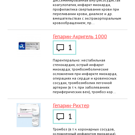
диссеминированная внутрисосудистая
коагулопатия, инфаркт миокарда,
профилактика свертывания крови при
переливании крови, диализе и др.
вмешательствах с экстракорпоральным
кровообращением; пр...
Гепарин-Акригель 1000
1
Парентерально: нестабильная
стенокардия, острый инфаркт
миокарда; тромбоэмболические
осложнения при инфаркте миокарда,
операциях на сердце и кровеносных
сосудах, тромбоэмболия легочной
артерии (в т.ч. при заболеваниях
периферических вен), тромбоз кор...
Гепарин-Рихтер
1
Тромбоз (в т.ч. коронарных сосудов,
осложненный инфарктом миокарда),