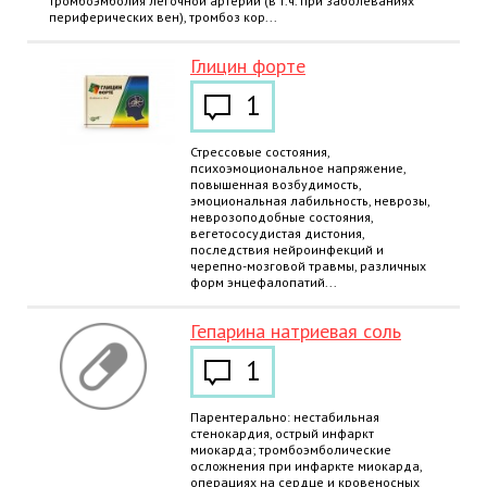
тромбоэмболия легочной артерии (в т.ч. при заболеваниях
периферических вен), тромбоз кор...
Глицин форте
1
Стрессовые состояния,
психоэмоциональное напряжение,
повышенная возбудимость,
эмоциональная лабильность, неврозы,
неврозоподобные состояния,
вегетососудистая дистония,
последствия нейроинфекций и
черепно-мозговой травмы, различных
форм энцефалопатий...
Гепарина натриевая соль
1
Парентерально: нестабильная
стенокардия, острый инфаркт
миокарда; тромбоэмболические
осложнения при инфаркте миокарда,
операциях на сердце и кровеносных