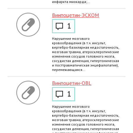
инфаркта миокарда;...
Винпоцетин-ЭСКОМ
1
Нарушение мозгового
кровообращения (в т.ч. инсульт,
вертебро-базилярная недостаточность,
мозговая травма, атеросклеротические
изменения сосудов головного мозга,
сосудистая деменция, гипертоническая
и посттравматическая энцефалопатия),
перемежающаяся...
Винпоцетин-OBL
1
Нарушение мозгового
кровообращения (в т.ч. инсульт,
вертебро-базилярная недостаточность,
мозговая травма, атеросклеротические
изменения сосудов головного мозга,
сосудистая деменция, гипертоническая