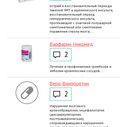
острый и восстановительный периоды
тяжелой ЧМТ и ишемического инсульта,
восстановительный период
геморрагического инсульта,
протекающие с очаговой полушарной
симптоматикой или симптомами
поражения ствола мозга;...
Варфарин Никомед
2
Лечение и профилактика тромбозов и
эмболии кровеносных сосудов:...
Веро-Винпоцетин
2
Нарушение мозгового
кровообращения, энцефалопатия
(дисциркуляторная,
посттравматическая),
сопровождающаяся нарушением