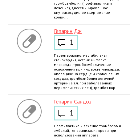
тромбоэмболия (профилактика и
лечение), диссеминированное
внутрисосудистое свертывание
крови...
Гепарин Дж
1
Парентерально: нестабильная
стенокардия, острый инфаркт
миокарда; тромбоэмболические
осложнения при инфаркте миокарда,
операциях на сердце и кровеносных
сосудах, тромбоэмболия легочной
артерии (в т.ч. при заболеваниях
периферических вен), тромбоз кор...
Гепарин Сандоз
1
Профилактика и лечение тромбозов и
эмболий, гепаринизация крови при
использовании аппарата