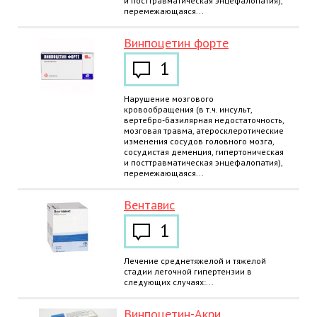
и посттравматическая энцефалопатия),
перемежающаяся...
Винпоцетин форте
1
Нарушение мозгового
кровообращения (в т.ч. инсульт,
вертебро-базилярная недостаточность,
мозговая травма, атеросклеротические
изменения сосудов головного мозга,
сосудистая деменция, гипертоническая
и посттравматическая энцефалопатия),
перемежающаяся...
Вентавис
1
Лечение среднетяжелой и тяжелой
стадии легочной гипертензии в
следующих случаях:...
Винпоцетин-Акри