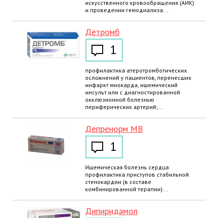
искусственного кровообращения (АИК)
и проведении гемодиализа...
Детромб
1
профилактика атеротромботических
осложнений у пациентов, перенесших
инфаркт миокарда, ишемический
инсульт или с диагностированной
окклюзионной болезнью
периферических артерий;...
Депренорм МВ
1
Ишемическая болезнь сердца:
профилактика приступов стабильной
стенокардии (в составе
комбинированной терапии)...
Дипиридамол