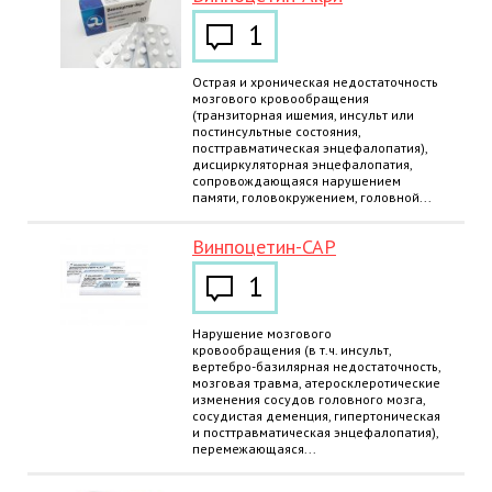
1
Острая и хроническая недостаточность
мозгового кровообращения
(транзиторная ишемия, инсульт или
постинсультные состояния,
посттравматическая энцефалопатия),
дисциркуляторная энцефалопатия,
сопровождающаяся нарушением
памяти, головокружением, головной...
Винпоцетин-САР
1
Нарушение мозгового
кровообращения (в т.ч. инсульт,
вертебро-базилярная недостаточность,
мозговая травма, атеросклеротические
изменения сосудов головного мозга,
сосудистая деменция, гипертоническая
и посттравматическая энцефалопатия),
перемежающаяся...