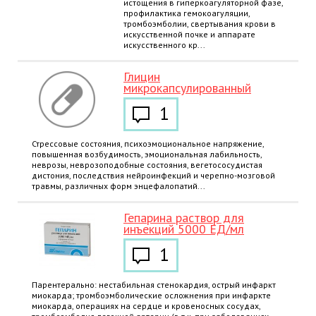
истощения в гиперкоагуляторной фазе,
профилактика гемокоагуляции,
тромбоэмболии, свертывания крови в
искусственной почке и аппарате
искусственного кр...
Глицин
микрокапсулированный
1
Стрессовые состояния, психоэмоциональное напряжение,
повышенная возбудимость, эмоциональная лабильность,
неврозы, неврозоподобные состояния, вегетососудистая
дистония, последствия нейроинфекций и черепно-мозговой
травмы, различных форм энцефалопатий...
Гепарина раствор для
инъекций 5000 ЕД/мл
1
Парентерально: нестабильная стенокардия, острый инфаркт
миокарда; тромбоэмболические осложнения при инфаркте
миокарда, операциях на сердце и кровеносных сосудах,