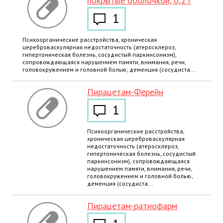
покрытые оболочкой, 0,2 г
1
Психоорганические расстройства, хроническая
цереброваскулярная недостаточность (атеросклероз,
гипертоническая болезнь, сосудистый паркинсонизм),
сопровождающаяся нарушением памяти, внимания, речи,
головокружением и головной болью; деменция (сосудиста...
Пирацетам-Ферейн
1
Психоорганические расстройства,
хроническая цереброваскулярная
недостаточность (атеросклероз,
гипертоническая болезнь, сосудистый
паркинсонизм), сопровождающаяся
нарушением памяти, внимания, речи,
головокружением и головной болью;
деменция (сосудиста...
Пирацетам-ратиофарм