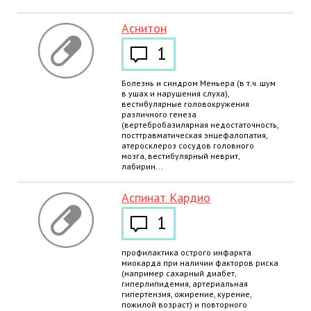
Аснитон
1
Болезнь и синдром Меньера (в т.ч. шум
в ушах и нарушения слуха),
вестибулярные головокружения
различного генеза
(вертебробазилярная недостаточность,
посттравматическая энцефалопатия,
атеросклероз сосудов головного
мозга, вестибулярный неврит,
лабирин...
Аспинат Кардио
1
профилактика острого инфаркта
миокарда при наличии факторов риска
(например сахарный диабет,
гиперлипидемия, артериальная
гипертензия, ожирение, курение,
пожилой возраст) и повторного