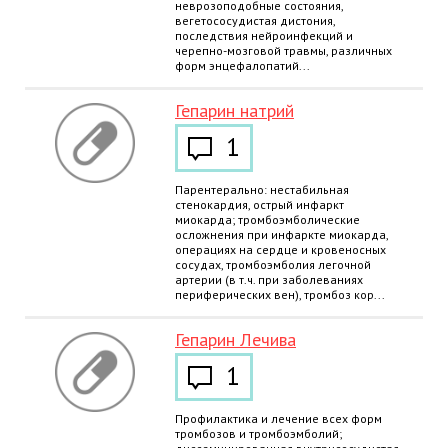
неврозоподобные состояния,
вегетососудистая дистония,
последствия нейроинфекций и
черепно-мозговой травмы, различных
форм энцефалопатий...
Гепарин натрий
1
Парентерально: нестабильная
стенокардия, острый инфаркт
миокарда; тромбоэмболические
осложнения при инфаркте миокарда,
операциях на сердце и кровеносных
сосудах, тромбоэмболия легочной
артерии (в т.ч. при заболеваниях
периферических вен), тромбоз кор...
Гепарин Лечива
1
Профилактика и лечение всех форм
тромбозов и тромбоэмболий;