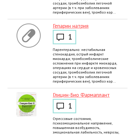
сосудах, тромбоэмболия легочной
артерии (в т.ч. при заболеваниях
периферических вен), тромбоз кор...
Гепарин натрия
1
Парентерально: нестабильная
стенокардия, острый инфаркт
миокарда; тромбоэмболические
осложнения при инфаркте миокарда,
операциях на сердце и кровеносных
сосудах, тромбоэмболия легочной
артерии (в т.ч. при заболеваниях
периферических вен), тромбоз кор...
Глицин-Био Фармаплант
1
Стрессовые состояния,
психоэмоциональное напряжение,
повышенная возбудимость,
эмоциональная лабильность, неврозы,