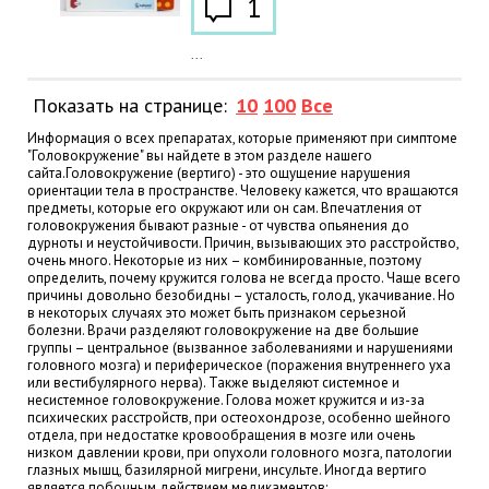
1
...
Показать на странице:
10
100
Все
Информация о всех препаратах, которые применяют при симптоме
"Головокружение" вы найдете в этом разделе нашего
сайта.Головокружение (вертиго) - это ощущение нарушения
ориентации тела в пространстве. Человеку кажется, что вращаются
предметы, которые его окружают или он сам. Впечатления от
головокружения бывают разные - от чувства опьянения до
дурноты и неустойчивости. Причин, вызывающих это расстройство,
очень много. Некоторые из них – комбинированные, поэтому
определить, почему кружится голова не всегда просто. Чаще всего
причины довольно безобидны – усталость, голод, укачивание. Но
в некоторых случаях это может быть признаком серьезной
болезни. Врачи разделяют головокружение на две большие
группы – центральное (вызванное заболеваниями и нарушениями
головного мозга) и периферическое (поражения внутреннего уха
или вестибулярного нерва). Также выделяют системное и
несистемное головокружение. Голова может кружится и из-за
психических расстройств, при остеохондрозе, особенно шейного
отдела, при недостатке кровообращения в мозге или очень
низком давлении крови, при опухоли головного мозга, патологии
глазных мышц, базилярной мигрени, инсульте. Иногда вертиго
является побочным действием медикаментов: