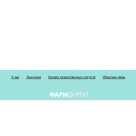
О нас
Лицензия
Каталог лекарственных средств
Обратная связь
Информация о безрецептурных и рецептурных препаратах предоставлена
исключительно в справочных целях и ни при каких обстоятельствах не
должна использоваться пациентами для принятия самостоятельного
решения о применении представленных лекарственных средств и/или для
замены лекарственных средств, выписанных лечащим врачом, а также не
может служить заменой очной консультации врача. Не занимайтесь