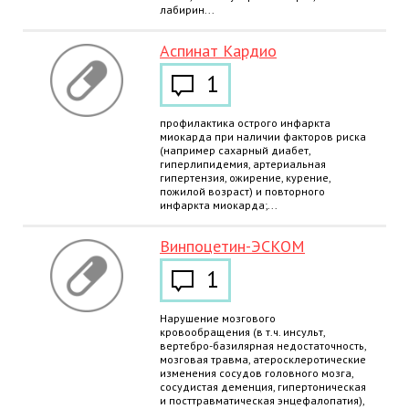
лабирин...
Аспинат Кардио
1
профилактика острого инфаркта
миокарда при наличии факторов риска
(например сахарный диабет,
гиперлипидемия, артериальная
гипертензия, ожирение, курение,
пожилой возраст) и повторного
инфаркта миокарда;...
Винпоцетин-ЭСКОМ
1
Нарушение мозгового
кровообращения (в т.ч. инсульт,
вертебро-базилярная недостаточность,
мозговая травма, атеросклеротические
изменения сосудов головного мозга,
сосудистая деменция, гипертоническая
и посттравматическая энцефалопатия),