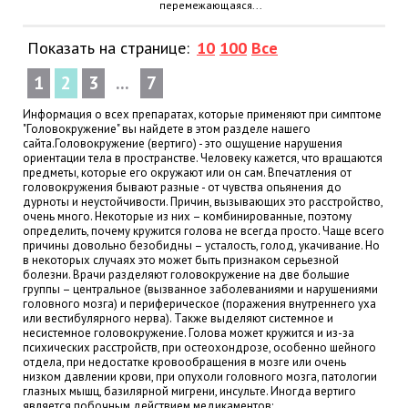
перемежающаяся...
Показать на странице:
10
100
Все
1
2
3
...
7
Информация о всех препаратах, которые применяют при симптоме
"Головокружение" вы найдете в этом разделе нашего
сайта.Головокружение (вертиго) - это ощущение нарушения
ориентации тела в пространстве. Человеку кажется, что вращаются
предметы, которые его окружают или он сам. Впечатления от
головокружения бывают разные - от чувства опьянения до
дурноты и неустойчивости. Причин, вызывающих это расстройство,
очень много. Некоторые из них – комбинированные, поэтому
определить, почему кружится голова не всегда просто. Чаще всего
причины довольно безобидны – усталость, голод, укачивание. Но
в некоторых случаях это может быть признаком серьезной
болезни. Врачи разделяют головокружение на две большие
группы – центральное (вызванное заболеваниями и нарушениями
головного мозга) и периферическое (поражения внутреннего уха
или вестибулярного нерва). Также выделяют системное и
несистемное головокружение. Голова может кружится и из-за
психических расстройств, при остеохондрозе, особенно шейного
отдела, при недостатке кровообращения в мозге или очень
низком давлении крови, при опухоли головного мозга, патологии
глазных мышц, базилярной мигрени, инсульте. Иногда вертиго
является побочным действием медикаментов: