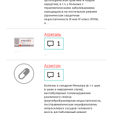
ортопедической практике и общей
хирургии), в т.ч. у больных с
терапевтическими заболеваниями,
находящихся на постельном режиме
(хроническая сердечная
недостаточность III или IV класс NYHA,
о...
Агрегаль
1
...
Аснитон
1
Болезнь и синдром Меньера (в т.ч. шум
в ушах и нарушения слуха),
вестибулярные головокружения
различного генеза
(вертебробазилярная недостаточность,
посттравматическая энцефалопатия,
атеросклероз сосудов головного
мозга, вестибулярный неврит,