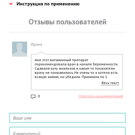
Инструкция по применению
Отзывы пользователей
Ирина
мне этот витаминный препарат
порекомендовала врач в начале беременности.
Сдавала кучу анализов и какие-то показатели
врачу не понравились.Не очень-то я хотела есть
всякую химию, но убедили. Принмала по 1
таблетке раз в день, потм начало каждый день
Весь текст
слабить и, в испуге, прекратила. Пошла на
очередной прием, рассказала, ну, конечно, врач
усомнилась, что от этих таблеток. Тем не менее я
0
Ответить на комментарий
рисковать не стала.