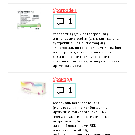
Урографин
1
Урография (в/в и ретроградная),
ангиокардиография (в т.ч. дигитальная
субтракционная ангиография),
гистеросальпингография, амниография,
артрография, интраоперационная
холангиография, фистулография,
спленопортография, везикулография и
др. методы искус...
Урокард
1
Артериальная гипертензия
(монотерапия и в комбинации с
другими антигипертензивными
препаратами, в т.ч. с тиазидными
диуретиками, бета-
адреноблокаторами, БКК,
ингибиторами АПФ),
доброкачественная гиперплазия