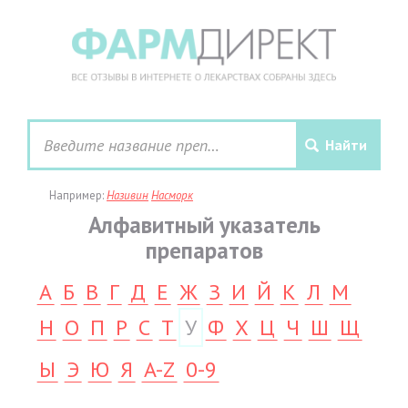
Например:
Називин
Насморк
Алфавитный указатель
препаратов
А
Б
В
Г
Д
Е
Ж
З
И
Й
К
Л
М
Н
О
П
Р
С
Т
У
Ф
Х
Ц
Ч
Ш
Щ
Ы
Э
Ю
Я
A-Z
0-9