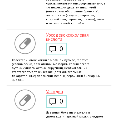
чувствительными микроорганизмами, в
т.ч. инфекции дыхательных путей
(пневмония, обострение бронхита),
лор-органов (синусит, фарингит,
средний отит, ларингит, трахеит), кожи
и мягких тканей, костей и с...
Урсодезоксихолевая
кислота
0
Холестериновые камни в желчном пузыре, гепатит
(хронический, в т.ч. атипичные формы хронического
аутоиммунного, острый вирусный), неалкогольный
стеатогепатит, токсические (в т.ч. алкогольные,
лекарственные) поражения печени, первичный билиарный
цирро...
Улкодин
0
Язвенная болезнь желудка и
двенадцатиперстной кишки, синдром