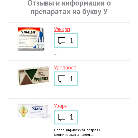
Отзывы и информация о
препаратах на букву У
Ульцэп
1
...
Уропрост
1
...
Узара
1
Неспецифическая острая и
хроническая диарея:...