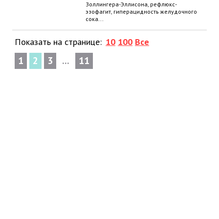
Золлингера-Эллисона, рефлюкс-
эзофагит, гиперацидность желудочного
сока...
Показать на странице:
10
100
Все
1
2
3
...
11