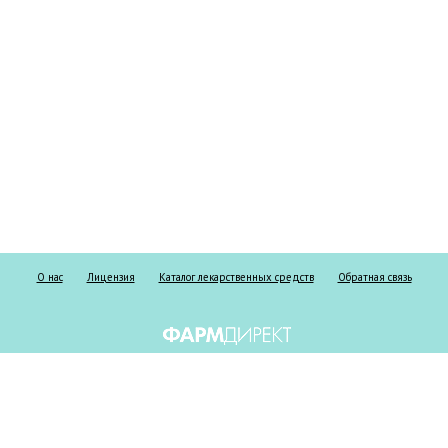
О нас
Лицензия
Каталог лекарственных средств
Обратная связь
Информация о безрецептурных и рецептурных препаратах предоставлена
исключительно в справочных целях и ни при каких обстоятельствах не
должна использоваться пациентами для принятия самостоятельного
решения о применении представленных лекарственных средств и/или для