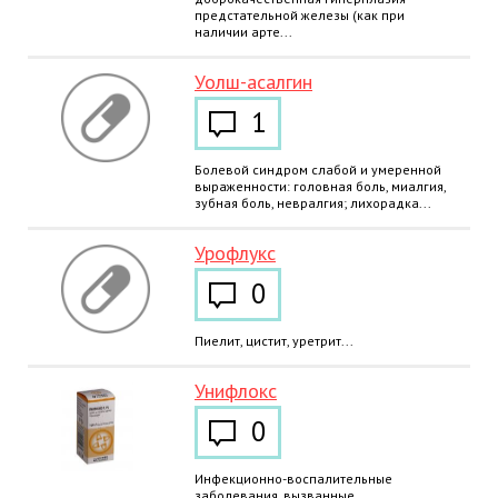
предстательной железы (как при
наличии арте...
Уолш-асалгин
1
Болевой синдром слабой и умеренной
выраженности: головная боль, миалгия,
зубная боль, невралгия; лихорадка...
Урофлукс
0
Пиелит, цистит, уретрит...
Унифлокс
0
Инфекционно-воспалительные
заболевания, вызванные