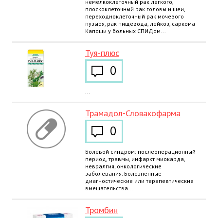
немелкоклеточный рак легкого,
плоскоклеточный рак головы и шеи,
переходноклеточный рак мочевого
пузыря, рак пищевода, лейкоз, саркома
Капоши у больных СПИДом...
Туя-плюс
0
...
Трамадол-Словакофарма
0
Болевой синдром: послеоперационный
период, травмы, инфаркт миокарда,
невралгия, онкологические
заболевания. Болезненные
диагностические или терапевтические
вмешательства...
Тромбин