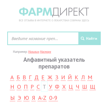
Например:
Називин
Насморк
Алфавитный указатель
препаратов
А
Б
В
Г
Д
Е
Ж
З
И
Й
К
Л
М
Н
О
П
Р
С
Т
У
Ф
Х
Ц
Ч
Ш
Щ
Ы
Э
Ю
Я
A-Z
0-9