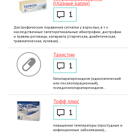
(глазные капли)
1
Дистрофические поражения сетчатки у взрослых, в т.ч.
наследственные тапеторетинальные абиотрофии; дистрофии
и травмы роговицы; катаракта (старческая, диабетическая,
травматическая, лучевая)...
Тахистин
1
Гипопаратиреоидизм (идиопатический
или послеоперационный),
псевдогипопаратиреоидизм...
Тофф плюс
1
повышение температуры (простудные и
инфекционные заболевания);...