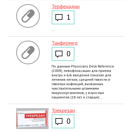
Терфенадин
1
...
Танфломед
0
По данным Physicians Desk Reference
(2009), левофлоксацин для приема
внутрь и в/в введения показан для
лечения легких, средней тяжести и
тяжелых инфекций, вызванных
чувствительными штаммами
микрооорганизмов, у взрослых
пациентов (18 лет и старше)...
Трекрезан
0