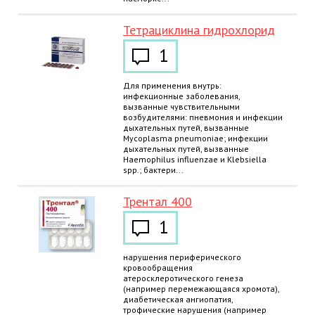
Тетрациклина гидрохлорид
1
Для применения внутрь:
инфекционные заболевания,
вызванные чувствительными
возбудителями: пневмония и инфекции
дыхательных путей, вызванные
Mycoplasma pneumoniae; инфекции
дыхательных путей, вызванные
Haemophilus influenzae и Klebsiella
spp.; бактери...
Трентал 400
1
нарушения периферического
кровообращения
атеросклеротического генеза
(например перемежающаяся хромота),
диабетическая ангиопатия,
трофические нарушения (например