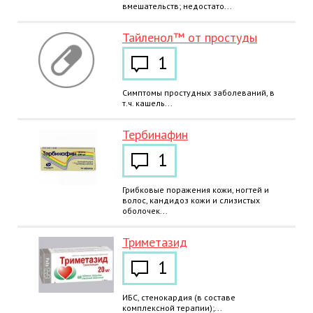
вмешательств; недостато...
Тайленол™ от простуды
1
Симптомы простудных заболеваний, в
т.ч. кашель...
Тербинафин
1
Грибковые поражения кожи, ногтей и
волос, кандидоз кожи и слизистых
оболочек...
Триметазид
1
ИБС, стенокардия (в составе
комплексной терапии);...