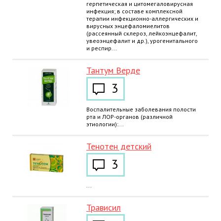
герпетическая и цитомегаловирусная
инфекция; в составе комплексной
терапии инфекционно-аллергических и
вирусных энцефаломиелитов
(рассеянный склероз, лейкоэнцефалит,
увеоэнцефалит и др.), урогенитального
и респир...
Тантум Верде
3
Воспалительные заболевания полости
рта и ЛОР-органов (различной
этиологии):...
Тенотен детский
3
...
Трависил