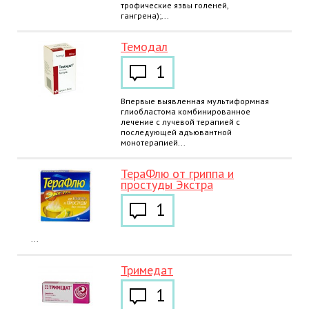
трофические язвы голеней,
гангрена);...
Темодал
1
Впервые выявленная мультиформная
глиобластома комбинированное
лечение с лучевой терапией с
последующей адъювантной
монотерапией...
ТераФлю от гриппа и
простуды Экстра
1
...
Тримедат
1