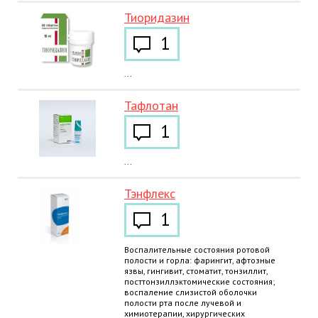
Тиоридазин
1
...
Тафлотан
1
...
Тэнфлекс
1
Воспалительные состояния ротовой
полости и горла: фарингит, афтозные
язвы, гингивит, стоматит, тонзиллит,
посттонзиллэктомические состояния;
воспаление слизистой оболочки
полости рта после лучевой и
химиотерапии, хирургических