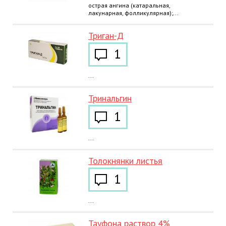
острая ангина (катаральная,
лакунарная, фолликулярная);...
Триган-Д
1
...
Тринальгин
1
...
Толокнянки листья
1
...
Тауфона раствор 4%