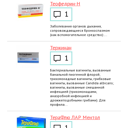
Теофедрин-Н
1
Заболевания органов дыхания,
сопровождающиеся бронхоспазмом
(как вспомогательное средство):...
Тержинан
1
Бактериальные вагиниты, вызванные
банальной пиогенной флорой;
трихомонадные вагиниты, грибковые
вагиниты, вызванные Candida albicans;
вагиниты, вызванные смешанной
инфекцией (трихомонадами,
анаэробной инфекцией и
дрожжеподобными грибами). Для
профила...
ТераФлю ЛАР Ментол
1