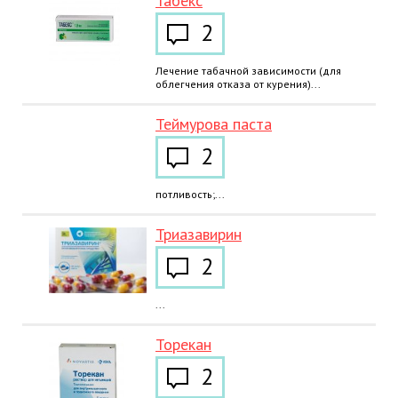
Табекс
2
Лечение табачной зависимости (для
облегчения отказа от курения)...
Теймурова паста
2
потливость;...
Триазавирин
2
...
Торекан
2