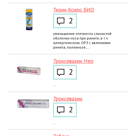
Тизин Ксило БИО
2
уменьшение отечности слизистой
оболочки носа при рините, в т.ч.
аллергическом, ОРЗ с явлениями
ринита, поллинозе;...
Троксевазин Нео
2
...
Троксевазин
2
...