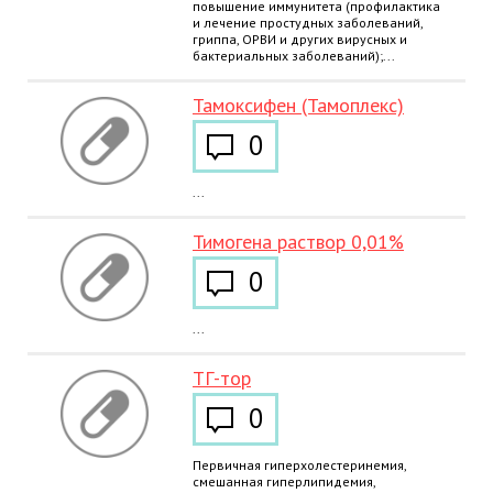
повышение иммунитета (профилактика
и лечение простудных заболеваний,
гриппа, ОРВИ и других вирусных и
бактериальных заболеваний);...
Тамоксифен (Тамоплекс)
0
...
Тимогена раствор 0,01%
0
...
ТГ-тор
0
Первичная гиперхолестеринемия,
смешанная гиперлипидемия,