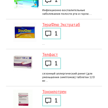
Инфекционно-воспалительные
заболевания полости рта и горла:...
ТераФлю Экстратаб
1
...
Телфаст
1
сезонный аллергический ринит (для
уменьшения симптомов) таблетки 120
мг...
Тонзилотрен
1