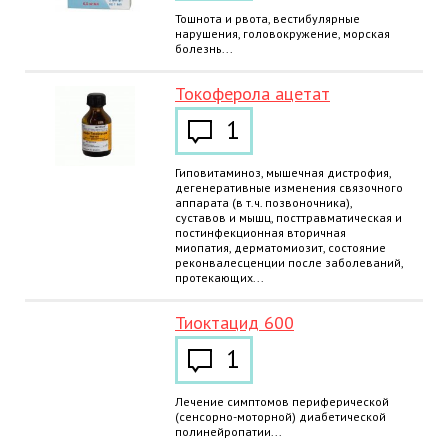
Тошнота и рвота, вестибулярные
нарушения, головокружение, морская
болезнь...
Токоферола ацетат
1
Гиповитаминоз, мышечная дистрофия,
дегенеративные изменения связочного
аппарата (в т.ч. позвоночника),
суставов и мышц, посттравматическая и
постинфекционная вторичная
миопатия, дерматомиозит, состояние
реконвалесценции после заболеваний,
протекающих...
Тиоктацид 600
1
Лечение симптомов периферической
(сенсорно-моторной) диабетической
полинейропатии...