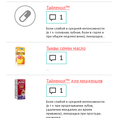
Тайленол™
1
Боли слабой и средней интенсивности
(в т.ч. головная, зубная, боли в горле и
при общем недомогании), лихорадка...
Тыквы семян масло
1
...
Тайленол™ для младенцев
1
Боли слабой и средней интенсивности
(в т.ч. при прорезывании зубов,
удалении миндалин, во время
прививок); лихорадка при простуде,
насморке...