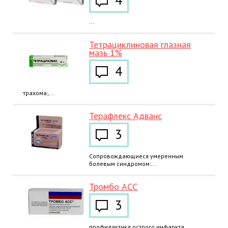
4
...
Тетрациклиновая глазная
мазь 1%
4
трахома;...
Терафлекс Адванс
3
Сопровождающиеся умеренным
болевым синдромом:...
Тромбо АСС
3
профилактика острого инфаркта