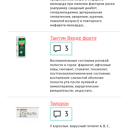
миокарда при наличии факторов риска
(например сахарный диабет,
гиперлипидемия, артериальная
гипертензия, ожирение, курение,
пожилой возраст) и повторного
инфаркта миокарда;...
Тантум Верде форте
3
Воспалительные состояния ротовой
полости и горла: фарингит, афтозные
язвы, гингивит, стоматит, тонзиллит,
посттонзиллэктомические состояния;
воспаление слизистой оболочки
полости рта после лучевой и
химиотерапии, хирургических
вмешательств; недостато...
Тилорон
3
У взрослых: вирусный гепатит А, В, С;