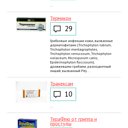
...
Термикон
29
Грибковые инфекции кожи, вызванные
дерматофитами (Trichophyton rubrum,
Trichophyton mentagrophytes,
Trichophyton verrucosum, Trichophyton
violaceum, Microsporum canis,
Epidermophyton floccosum),
дрожжевыми грибами, разноцветный
лишай, вызванный Pity...
Транексам
10
...
ТераФлю от гриппа и
простуды