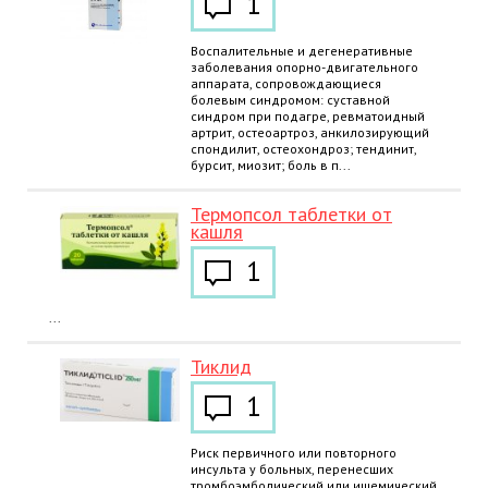
1
Воспалительные и дегенеративные
заболевания опорно-двигательного
аппарата, сопровождающиеся
болевым синдромом: суставной
синдром при подагре, ревматоидный
артрит, остеоартроз, анкилозирующий
спондилит, остеохондроз; тендинит,
бурсит, миозит; боль в п...
Термопсол таблетки от
кашля
1
...
Тиклид
1
Риск первичного или повторного
инсульта у больных, перенесших
тромбоэмболический или ишемический